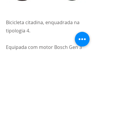
Bicicleta citadina, enquadrada na
tipologia 4.
Equipada com motor Bosch Gen 3
Active Line Plus, com bateria de 400
Wh.
Custo (Inclui valor do apoio):
1.599,00
€
PVP: 2.099,00€