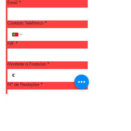
Email
*
construção única para melhorar
a ventilação.
Contacto Telefónico
*
NIF
*
Montante a Financiar
*
€
Nº de Prestações
*
Submeter Pedido