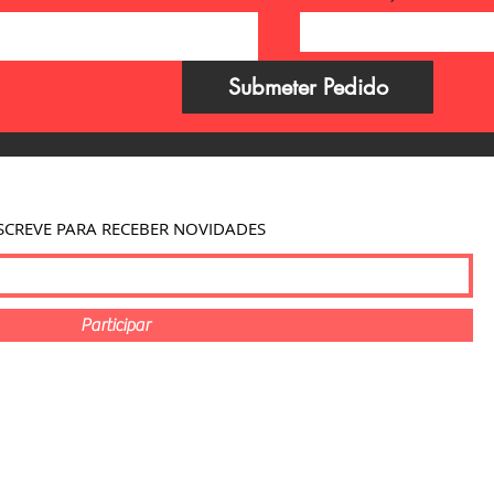
Escolha uma opção
Submeter Pedido
SCREVE PARA RECEBER NOVIDADES
Participar
g Center
- Av. 1º de Maio 2A, 6270-479 Seia