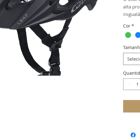
alta pr
inigual
de mont
Cor
*
represe
compro
desempe
Tamanh
Selec
Quanti