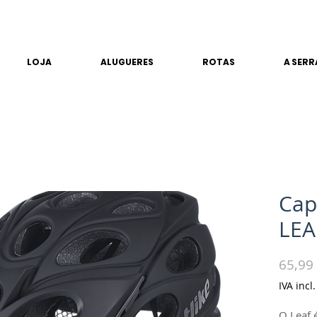
LOJA
ALUGUERES
ROTAS
A SERR
Cap
LEA
65,99
IVA incl.
O Leaf 