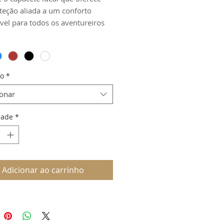
oteção aliada a um conforto
ável para todos os aventureiros
anha principiantes. Este modelo
nta o nosso melhor
misso entre o máximo
nho e o conforto.
o
*
ionar
dade
*
Adicionar ao carrinho