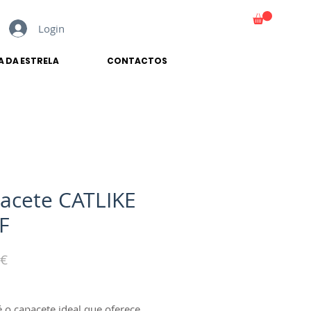
Login
CARRINHO
A DA ESTRELA
CONTACTOS
acete CATLIKE
F
Preço
 €
é o capacete ideal que oferece