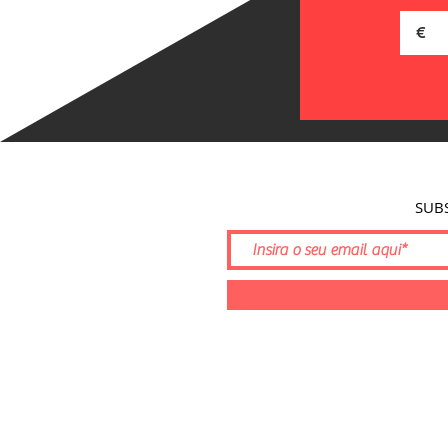
€
SUB
©2026 por Serra da Estrela Cyclin
Tempo d'Emoções, Unipessoal, Lda 