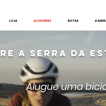
LOJA
ALUGUERES
ROTAS
A SERR
RE A SERRA DA E
Alugue uma bicic