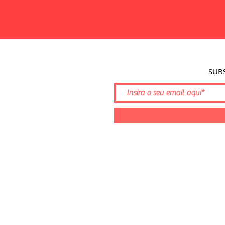
SUB
©2026 por Serra da Estrela Cyclin
Tempo d'Emoções, Unipessoal, Lda 
NIF: 518154988
estrelacyclingcenter@gmail.com
-
(Chamada rede fixa e móvel Nacio