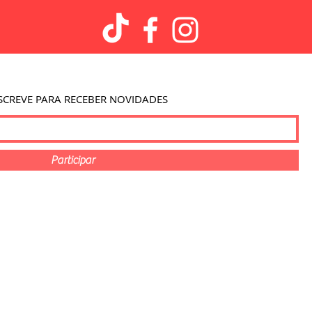
SCREVE PARA RECEBER NOVIDADES
Participar
g Center
- Av. 1º de Maio 2A, 6270-479 Seia
 Telefone: +351 238 291 179 / +351 924 284 288
nal PT)